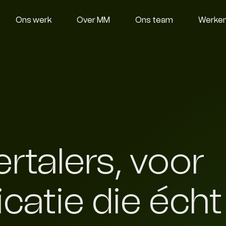
Ons werk
Over MM
Ons team
Werken 
rtalers, voor
atie die écht