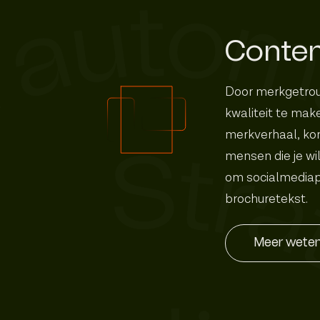
Conte
Door merkgetro
kwaliteit te maken
merkverhaal, kom
mensen die je wi
om socialmediap
brochuretekst.
Meer wete