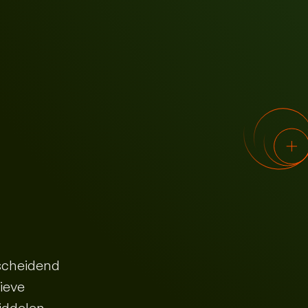
scheidend
ieve