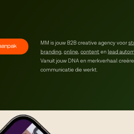
MM is jouw B2B creative agency voor
st
aanpak
branding
,
online
,
content
en
lead autom
Vanuit jouw DNA en merkverhaal creëre
communicatie die werkt.