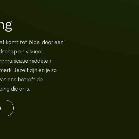
ng
l komt tot bloei door een
dschap en visueel
ommunicatie­middelen
erk. Jezelf zijn en je zo
wat ons betreft de
ing die er is.
n