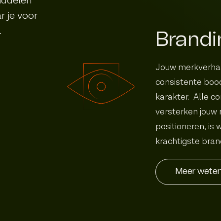
iddelen
r je voor
.
Brandi
Jouw merkverhaa
consistente boo
karakter. Alle c
versterken jouw m
positioneren, is 
krachtigste brand
Meer wete