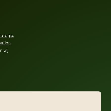
rategie
,
ation
.
n wij